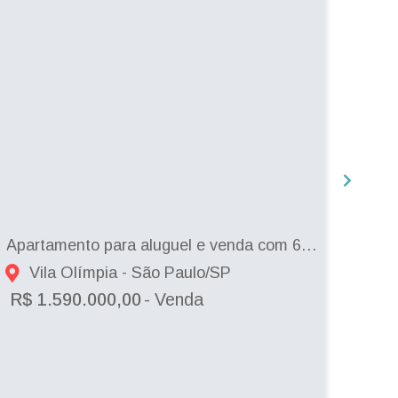
Apartamento para aluguel e venda com 67 metros quadrados com 1 quarto.
Vila Olímpia - São Paulo/SP
B
R$ 1.590.000,00
- Venda
R$ 