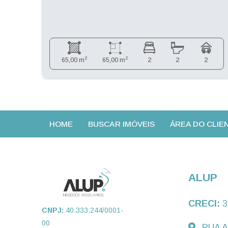
2
2
65,00 m
65,00 m
2
2
2
HOME
BUSCAR IMÓVEIS
ÁREA DO CLIE
ALUP
CRECI:
3
CNPJ:
40.333.244/0001-
00
RUA A