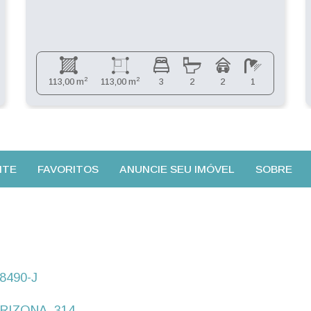
2
2
113,00 m
113,00 m
3
2
2
1
NTE
FAVORITOS
ANUNCIE SEU IMÓVEL
SOBRE
8490-J
RIZONA, 314,