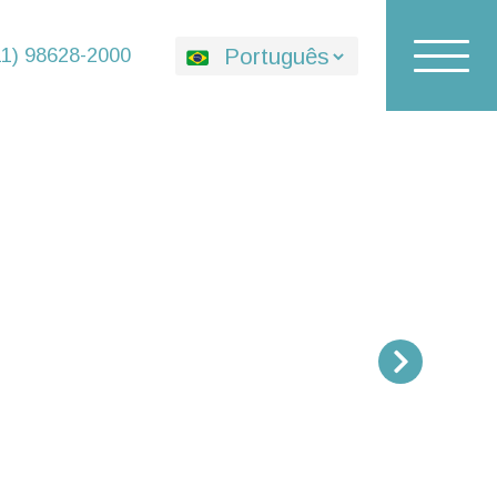
Toggle
Traduções
11) 98628-2000
navigat