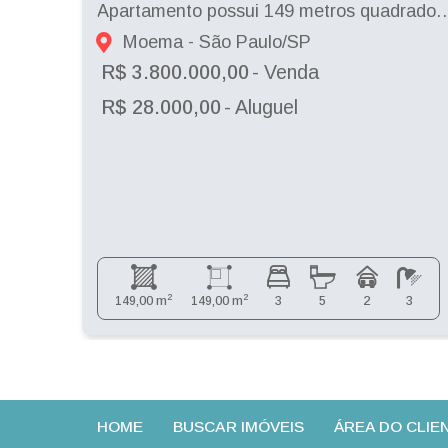
Apartamento possui 149 metros quadrados com 3 quart
Moema - São Paulo/SP
R$ 3.800.000,00
- Venda
R$ 28.000,00
- Aluguel
2
2
149,00 m
149,00 m
3
5
2
3
HOME
BUSCAR IMÓVEIS
ÁREA DO CLIE