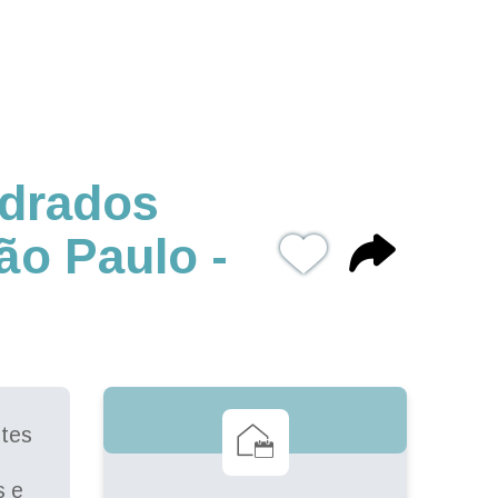
adrados
ão Paulo -
ites
s e