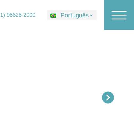
Toggle
Traduções
11) 98628-2000
navigat