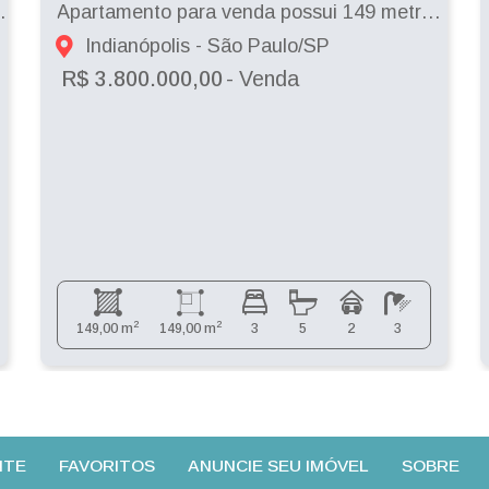
os em Moema - São Paulo - SP
Apartamento para venda possui 149 metros quadrados com 3 quartos em Moema. - São P...
Indianópolis - São Paulo/SP
R$ 3.800.000,00
- Venda
2
2
149,00 m
149,00 m
3
5
2
3
NTE
FAVORITOS
ANUNCIE SEU IMÓVEL
SOBRE