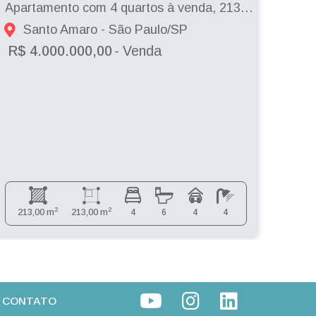
Apartamento com 4 quartos à venda, 213m² - Brooklin.
Santo Amaro - São Paulo/SP
C
R$ 4.000.000,00
- Venda
R$ 
2
2
213,00 m
213,00 m
4
6
4
4
178
CONTATO