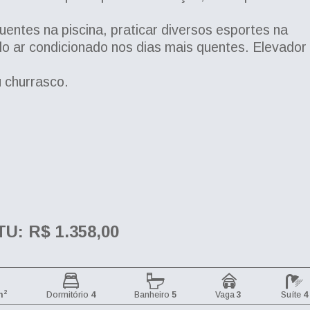
 quentes na piscina, praticar diversos esportes na
 do ar condicionado nos dias mais quentes. Elevador
 churrasco.
TU: R$ 1.358,00
2
m
Dormitório
4
Banheiro
5
Vaga
3
Suíte
4