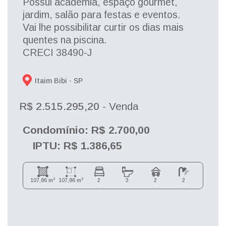
Possui academia, espaço gourmet,
jardim, salão para festas e eventos.
Vai lhe possibilitar curtir os dias mais
quentes na piscina.
CRECI 38490-J
Itaim Bibi - 
SP
R$ 2.515.295,20
- Venda
Condomínio: R$ 2.700,00
IPTU: R$ 1.386,65
2
2
107,86 m
107,86 m
2
3
2
2