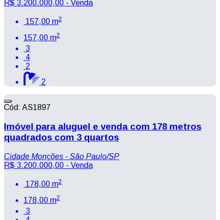
R$ 3.200.000,00
- Venda
2
157,00 m
2
157,00 m
3
4
2
2
Cód: AS1897
Imóvel para aluguel e venda com 178 metros
quadrados com 3 quartos
Cidade Monções - São Paulo/SP
R$ 3.200.000,00
- Venda
2
178,00 m
2
178,00 m
3
4