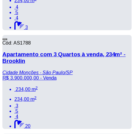
234,00 m
4
5
4
3
Cód: AS1788
Apartamento com 3 Quartos à venda, 234m² -
Brooklin
Cidade Monções - São Paulo/SP
R$ 3.900.000,00
- Venda
2
234,00 m
2
234,00 m
3
5
4
20