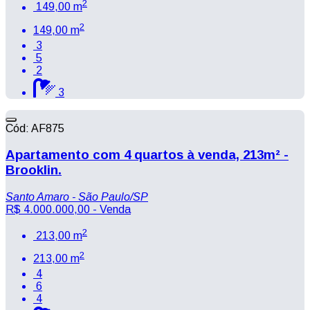
2
149,00 m
2
149,00 m
3
5
2
3
Cód: AF875
Apartamento com 4 quartos à venda, 213m² -
Brooklin.
Santo Amaro - São Paulo/SP
R$ 4.000.000,00
- Venda
2
213,00 m
2
213,00 m
4
6
4