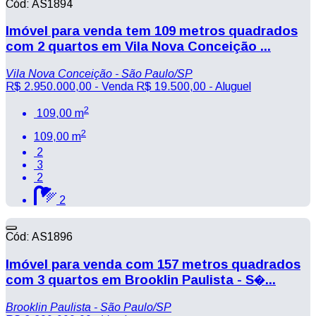
Cód: AS1894
Imóvel para venda tem 109 metros quadrados
com 2 quartos em Vila Nova Conceição ...
Vila Nova Conceição - São Paulo/SP
R$ 2.950.000,00
- Venda
R$ 19.500,00
- Aluguel
2
109,00 m
2
109,00 m
2
3
2
2
Cód: AS1896
Imóvel para venda com 157 metros quadrados
com 3 quartos em Brooklin Paulista - S�...
Brooklin Paulista - São Paulo/SP