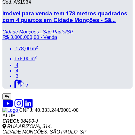
Cód: AS1934
Imóvel para venda tem 178 metros quadrados
com 4 quartos em Cidade Monções - Sã...
Cidade Monções - São Paulo/SP
R$ 3.000.000,00
- Venda
2
178,00 m
2
178,00 m
4
4
3
2
CNPJ:
40.333.244/0001-00
ALUP
CRECI:
38490-J
RUA ARIZONA, 314,
CIDADE MONÇÕES, SÃO PAULO, SP