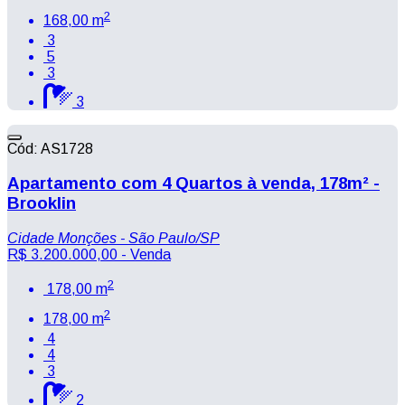
2
168,00 m
3
5
3
3
Cód: AS1728
Apartamento com 4 Quartos à venda, 178m² -
Brooklin
Cidade Monções - São Paulo/SP
R$ 3.200.000,00
- Venda
2
178,00 m
2
178,00 m
4
4
3
2