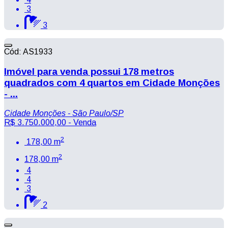
3
3
Cód: AS1933
Imóvel para venda possui 178 metros
quadrados com 4 quartos em Cidade Monções
- ...
Cidade Monções - São Paulo/SP
R$ 3.750.000,00
- Venda
2
178,00 m
2
178,00 m
4
4
3
2