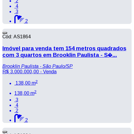
2
4
3
2
Cód: AS1864
Imóvel para venda tem 154 metros quadrados
com 3 quartos em Brooklin Paulista - S�...
Brooklin Paulista - São Paulo/SP
R$ 3.000.000,00
- Venda
2
138,00 m
2
138,00 m
3
4
2
2